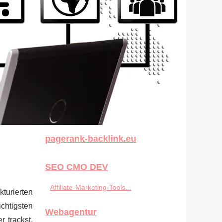
pagerank-backlink.eu
SEO CMO DEV
Affiliate‑Marketing‑Tools...
kturierten
chtigsten
Webagentur
r trackst,